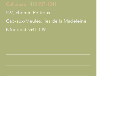
Cellulaire :
418 937-1541
597, chemin Petitpas
Cap-aux-Meules, Îles de la Madeleine
(Québec) G4T 1J9
Envoyer