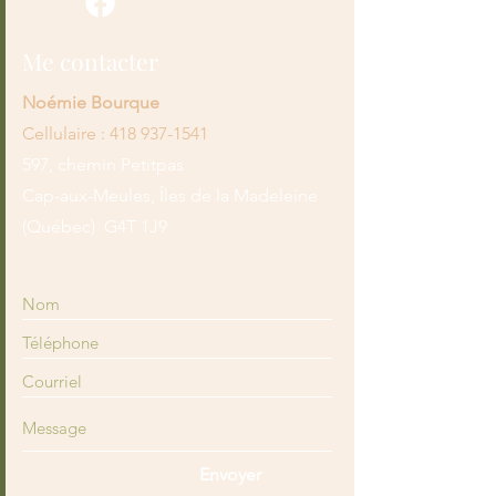
rassurer vos clients et gagner leur 
sécurité.
confiance.
Me contacter
Noémie Bourque
Cellulaire :
418 937-1541
597, chemin Petitpas
Cap-aux-Meules, Îles de la Madeleine
(Québec) G4T 1J9
Envoyer