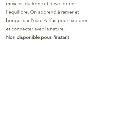
muscles du tronc et déve-lopper
l’équilibre. On apprend à ramer et
bouger sur l’eau. Parfait pour explorer
et connecter avec la nature.
Non disponible pour l'instant
Me contacter
Noémie Bourque
Cellulaire :
418 937-1541
597, chemin Petitpas
Cap-aux-Meules, Îles de la Madeleine